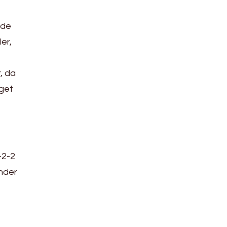
 de
er,
, da
øget
-2-2
under