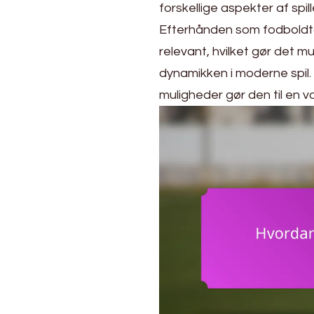
forskellige aspekter af spill
Efterhånden som fodboldtak
relevant, hvilket gør det mu
dynamikken i moderne spil.
muligheder gør den til en v