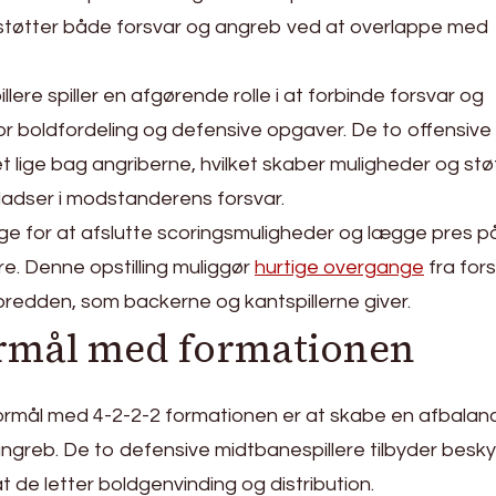
 støtter både forsvar og angreb ved at overlappe med
lere spiller en afgørende rolle i at forbinde forsvar og
r boldfordeling og defensive opgaver. De to offensive
t lige bag angriberne, hvilket skaber muligheder og stø
ladser i modstanderens forsvar.
ige for at afslutte scoringsmuligheder og lægge pres p
e. Denne opstilling muliggør
hurtige overgange
fra forsv
bredden, som backerne og kantspillerne giver.
ormål med formationen
ormål med 4-2-2-2 formationen er at skabe en afbalan
angreb. De to defensive midtbanespillere tilbyder besky
at de letter boldgenvinding og distribution.