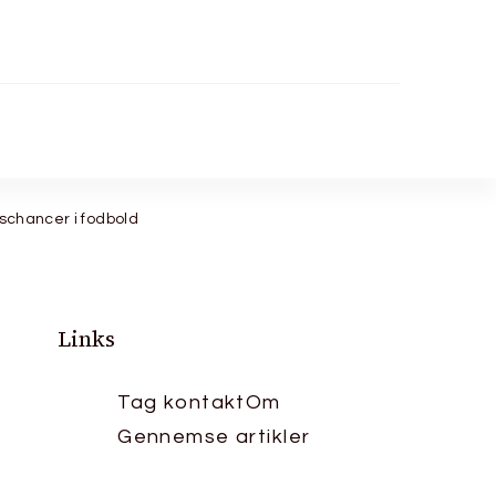
schancer i fodbold
Links
Tag kontakt
Om
Gennemse artikler