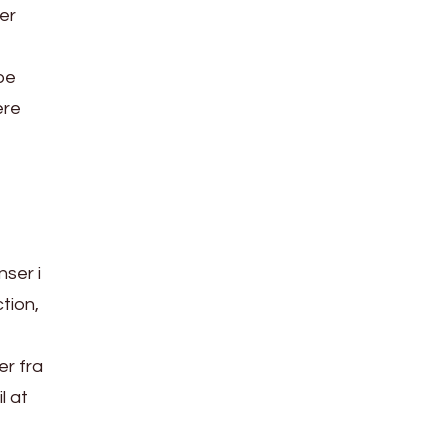
er
pe
ere
nser i
tion,
er fra
l at