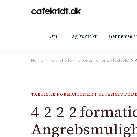
cafekridt.dk
Om
Tag kontakt
Gennemse ar
Home
Taktiske formationer i offensiv fodbold
TAKTISKE FORMATIONER I OFFENSIV FOD
4-2-2-2 formati
Angrebsmuligh