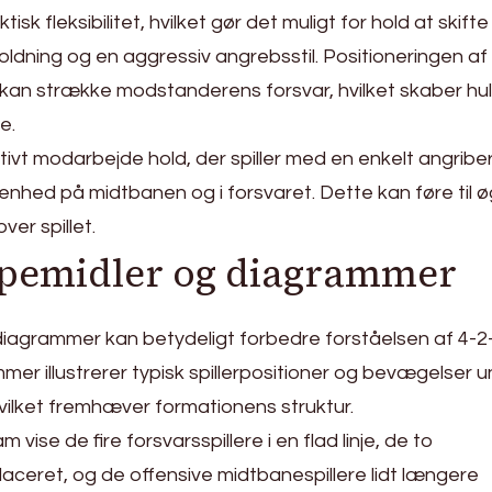
isk fleksibilitet, hvilket gør det muligt for hold at skifte
ldning og en aggressiv angrebsstil. Positioneringen af
 kan strække modstanderens forsvar, hvilket skaber hull
e.
ivt modarbejde hold, der spiller med en enkelt angriber
enhed på midtbanen og i forsvaret. Dette kan føre til 
ver spillet.
lpemidler og diagrammer
diagrammer kan betydeligt forbedre forståelsen af 4-2
er illustrerer typisk spillerpositioner og bevægelser 
 hvilket fremhæver formationens struktur.
vise de fire forsvarsspillere i en flad linje, de to
laceret, og de offensive midtbanespillere lidt længere