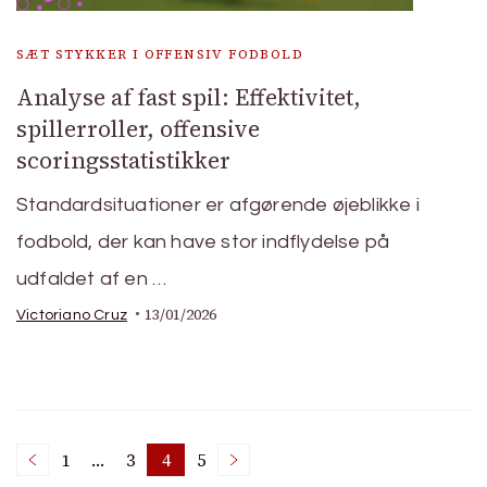
SÆT STYKKER I OFFENSIV FODBOLD
Analyse af fast spil: Effektivitet,
spillerroller, offensive
scoringsstatistikker
Standardsituationer er afgørende øjeblikke i
fodbold, der kan have stor indflydelse på
udfaldet af en …
13/01/2026
Victoriano Cruz
Posts
1
…
3
4
5
Page
Page
Page
Page