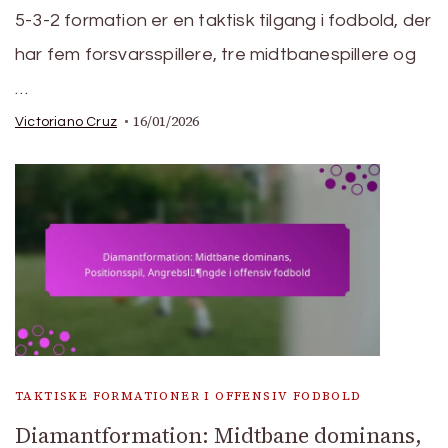
5-3-2 formation er en taktisk tilgang i fodbold, der
har fem forsvarsspillere, tre midtbanespillere og
…
16/01/2026
Victoriano Cruz
TAKTISKE FORMATIONER I OFFENSIV FODBOLD
Diamantformation: Midtbane dominans,