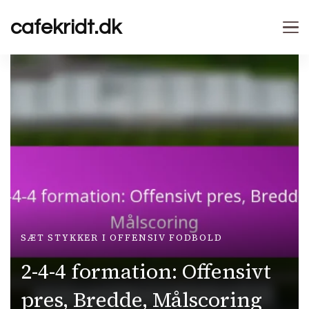
cafekridt.dk
SÆT STYKKER I OFFENSIV FODBOLD
2-4-4 formation: Offensivt
pres, Bredde, Målscoring