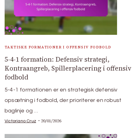
TAKTISKE FORMATIONER I OFFENSIV FODBOLD
5-4-1 formation: Defensiv strategi,
Kontraangreb, Spillerplacering i offensiv
fodbold
5-4-1 formationen er en strategisk defensiv
opsætning i fodbold, der prioriterer en robust
baglinje og …
20/01/2026
Victoriano Cruz