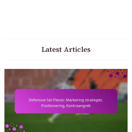
Latest Articles