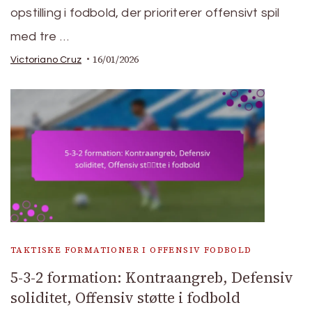
opstilling i fodbold, der prioriterer offensivt spil
med tre …
16/01/2026
Victoriano Cruz
TAKTISKE FORMATIONER I OFFENSIV FODBOLD
5-3-2 formation: Kontraangreb, Defensiv
soliditet, Offensiv støtte i fodbold