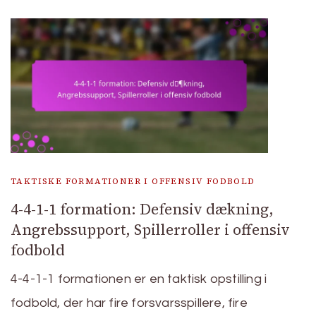
TAKTISKE FORMATIONER I OFFENSIV FODBOLD
4-4-1-1 formation: Defensiv dækning,
Angrebssupport, Spillerroller i offensiv
fodbold
4-4-1-1 formationen er en taktisk opstilling i
fodbold, der har fire forsvarsspillere, fire