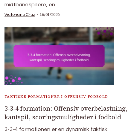
midtbanespillere, en …
16/01/2026
Victoriano Cruz
TAKTISKE FORMATIONER I OFFENSIV FODBOLD
3-3-4 formation: Offensiv overbelastning,
kantspil, scoringsmuligheder i fodbold
3-3-4 formationen er en dynamisk taktisk