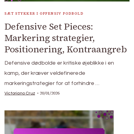
SÆT STYKKER I OFFENSIV FODBOLD
Defensive Set Pieces:
Markering strategier,
Positionering, Kontraangreb
Defensive dødbolde er kritiske øjeblikke i en
kamp, der kræver veldefinerede
markeringstrategier for at forhindre …
20/01/2026
Victoriano Cruz